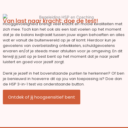
Van last naar kracht: doe de test!
Hooggevoeligheid brengt veel kracht en mooie kwaliteiten met
zich mee. Toch kan het ook als een last voelen op het moment
dat je de balans kwijtraakt tussen jouw eigen behoeften en alles
wat er vanuit de buitenwereld op je af komt. Hierdoor kun je
gevoelens van overbelasting ontwikkelen, schuldgevoelens
ervaren en/of je steeds meer afsluiten voor je omgeving. En dit
terwijl jij juist op je best bent op het moment dat je naar jezelf
luistert en goed voor jezelf zorgt.
Denk je jezelf in het bovenstaande punten te herkennen? Of ben
je benieuwd in hoeverre dit op jou van toepassing is? Doe dan
de HSP 3-in-1 test via onderstaande button.
Ontdek of jij hoogsensitief bent