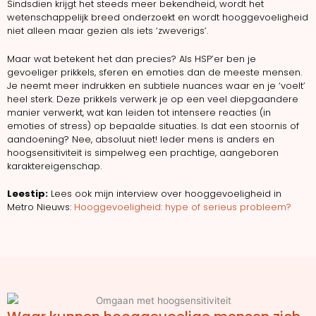
Sindsdien krijgt het steeds meer bekendheid, wordt het
wetenschappelijk breed onderzoekt en wordt hooggevoeligheid
niet alleen maar gezien als iets ‘zweverigs’.
Maar wat betekent het dan precies? Als HSP’er ben je
gevoeliger prikkels, sferen en emoties dan de meeste mensen.
Je neemt meer indrukken en subtiele nuances waar en je ‘voelt’
heel sterk. Deze prikkels verwerk je op een veel diepgaandere
manier verwerkt, wat kan leiden tot intensere reacties (in
emoties of stress) op bepaalde situaties. Is dat een stoornis of
aandoening? Nee, absoluut niet! Ieder mens is anders en
hoogsensitiviteit is simpelweg een prachtige, aangeboren
karaktereigenschap.
Leestip:
Lees ook mijn interview over hooggevoeligheid in
Metro Nieuws:
Hooggevoeligheid: hype of serieus probleem?