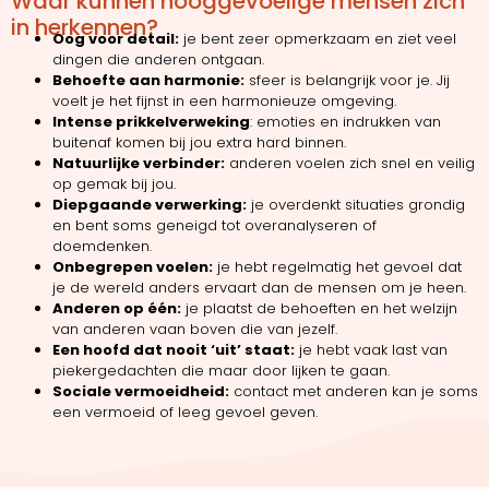
Waar kunnen hooggevoelige mensen zich
in herkennen?
Oog voor detail:
je bent zeer opmerkzaam en ziet veel
dingen die anderen ontgaan.
Behoefte aan harmonie:
sfeer is belangrijk voor je. Jij
voelt je het fijnst in een harmonieuze omgeving.
Intense prikkelverweking
: emoties en indrukken van
buitenaf komen bij jou extra hard binnen.
Natuurlijke verbinder:
anderen voelen zich snel en veilig
op gemak bij jou.
Diepgaande verwerking:
je overdenkt situaties grondig
en bent soms geneigd tot overanalyseren of
doemdenken.
Onbegrepen voelen:
je hebt regelmatig het gevoel dat
je de wereld anders ervaart dan de mensen om je heen.
Anderen op één:
je plaatst de behoeften en het welzijn
van anderen vaan boven die van jezelf.
Een hoofd dat nooit ‘uit’ staat:
je hebt vaak last van
piekergedachten die maar door lijken te gaan.
Sociale vermoeidheid:
contact met anderen kan je soms
een vermoeid of leeg gevoel geven.